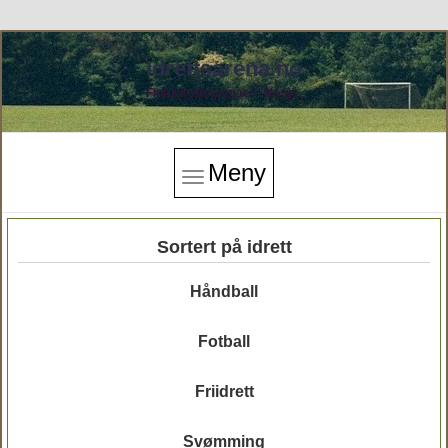
Idrettsarena.no
Finn idrettsarenaer i Norge.
Meny
Sortert på idrett
Håndball
Fotball
Friidrett
Svømming