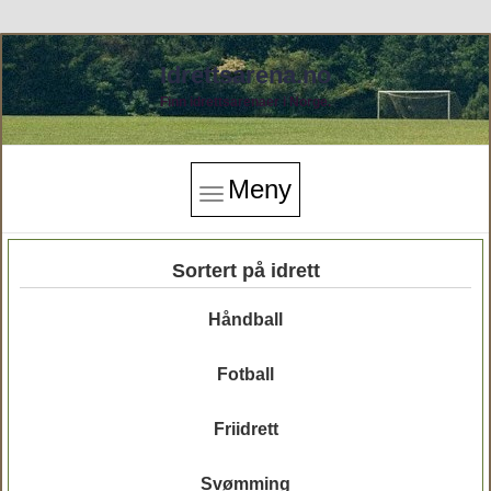
Idrettsarena.no
Finn idrettsarenaer i Norge.
Meny
Sortert på idrett
Håndball
Fotball
Friidrett
Svømming