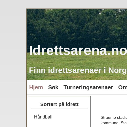
Idrettsarena.n
Finn idrettsarenaer i Norg
Hjem
Søk
Turneringsarenaer
Om
Sortert på idrett
Håndball
Straume stadio
kommune. Stadio