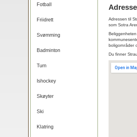
Fotball
Adresse
Adressen til S
Friidrett
som Sotra Aren
Beliggenheten 
Svømming
kommunesenter 
boligområder og
Badminton
Du finner Str
Turn
Ishockey
Skøyter
Ski
Klatring