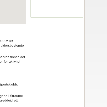
90-tallet.
og aldersbestemte
arken finnes det
 for aktivitet
 Sportsklubb.
gene i Straume
 breddeidrett.