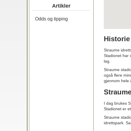
Artikler
Odds og tipping
Histori
Straume idrett
Stadionet har o
lag.
Straume stadio
også flere min
gjennom hele å
Straume
I dag brukes St
Stadionet er e
Straume stadi
idrettspark. Sa