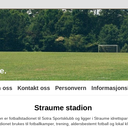
o
e.
 oss
Kontakt oss
Personvern
Informasjons
Straume stadion
n er fotballstadionet til Sotra Sportsklubb og ligger i Straume idrettspa
net brukes til fotballkamper, trening, aldersbestemt fotball og lokal kl