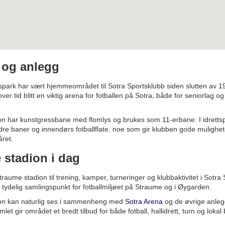
e og anlegg
spark har vært hjemmeområdet til Sotra Sportsklubb siden slutten av 19
ver tid blitt en viktig arena for fotballen på Sotra, både for seniorlag 
n har kunstgressbane med flomlys og brukes som 11-erbane. I idrettsp
dre baner og innendørs fotballflate, noe som gir klubben gode muligheter
ret.
 stadion i dag
raume stadion til trening, kamper, turneringer og klubbaktivitet i Sotra
t tydelig samlingspunkt for fotballmiljøet på Straume og i Øygarden.
on kan naturlig ses i sammenheng med
Sotra Arena
og de øvrige anleg
mlet gir området et bredt tilbud for både fotball, hallidrett, turn og lokal