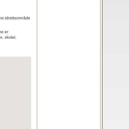
mme idrettsområde
me er
r, skoler,