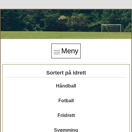
Idrettsarena.no
Finn idrettsarenaer i Norge.
Meny
Sortert på idrett
Håndball
Fotball
Friidrett
Svømming