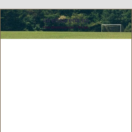
Idrettsarena.no
Finn idrettsarenaer i Norge.