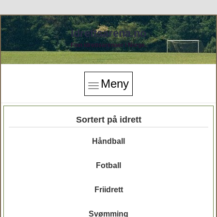
Idrettsarena.no
Finn idrettsarenaer i Norge.
Meny
Sortert på idrett
Håndball
Fotball
Friidrett
Svømming