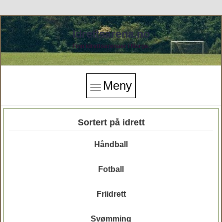
Idrettsarena.no
Finn idrettsarenaer i Norge.
Meny
Sortert på idrett
Håndball
Fotball
Friidrett
Svømming