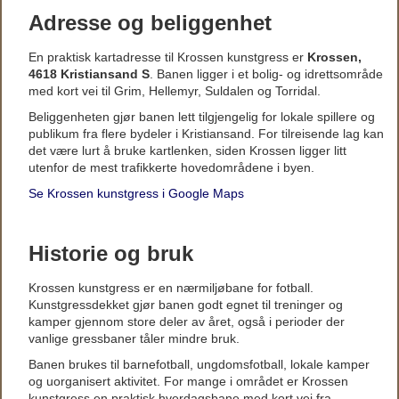
Adresse og beliggenhet
En praktisk kartadresse til Krossen kunstgress er
Krossen,
4618 Kristiansand S
. Banen ligger i et bolig- og idrettsområde
med kort vei til Grim, Hellemyr, Suldalen og Torridal.
Beliggenheten gjør banen lett tilgjengelig for lokale spillere og
publikum fra flere bydeler i Kristiansand. For tilreisende lag kan
det være lurt å bruke kartlenken, siden Krossen ligger litt
utenfor de mest trafikkerte hovedområdene i byen.
Se Krossen kunstgress i Google Maps
Historie og bruk
Krossen kunstgress er en nærmiljøbane for fotball.
Kunstgressdekket gjør banen godt egnet til treninger og
kamper gjennom store deler av året, også i perioder der
vanlige gressbaner tåler mindre bruk.
Banen brukes til barnefotball, ungdomsfotball, lokale kamper
og uorganisert aktivitet. For mange i området er Krossen
kunstgress en praktisk hverdagsbane med kort vei fra