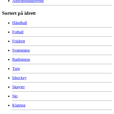
Ansvarsfraskrivelse
Sortert på idrett
Håndball
Fotball
Friidrett
Svømming
Badminton
Turn
Ishockey
Skøyter
Ski
Klatring