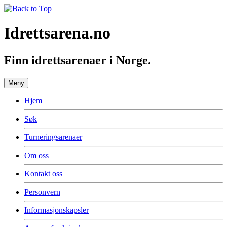
Idrettsarena.no
Finn idrettsarenaer i Norge.
Meny
Hjem
Søk
Turneringsarenaer
Om oss
Kontakt oss
Personvern
Informasjonskapsler