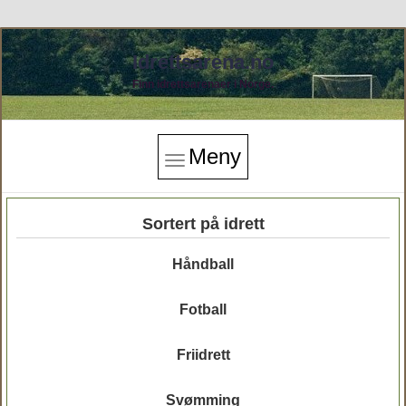
Idrettsarena.no
Finn idrettsarenaer i Norge.
Meny
Sortert på idrett
Håndball
Fotball
Friidrett
Svømming