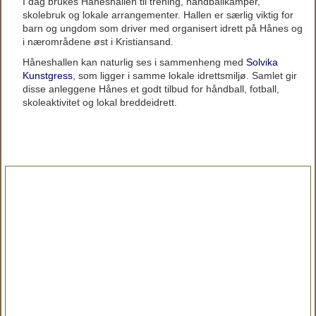
I dag brukes Håneshallen til trening, håndballkamper,
skolebruk og lokale arrangementer. Hallen er særlig viktig for
barn og ungdom som driver med organisert idrett på Hånes og
i nærområdene øst i Kristiansand.
Håneshallen kan naturlig ses i sammenheng med
Solvika
Kunstgress
, som ligger i samme lokale idrettsmiljø. Samlet gir
disse anleggene Hånes et godt tilbud for håndball, fotball,
skoleaktivitet og lokal breddeidrett.