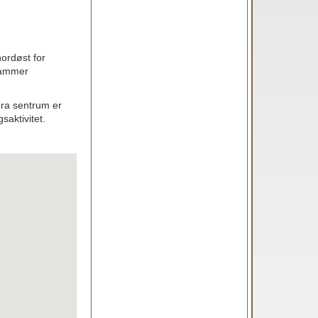
nordøst for
ehammer
Fra sentrum er
saktivitet.