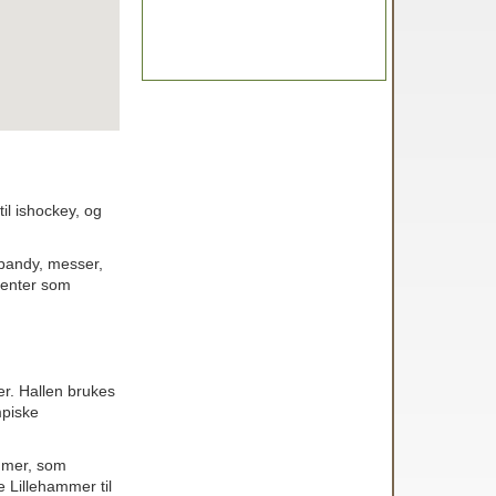
il ishockey, og
nebandy, messer,
ementer som
er. Hallen brukes
mpiske
ammer, som
 Lillehammer til