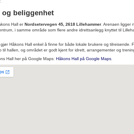
.
 og beliggenhet
åkons Hall er
Nordsetervegen 45, 2618 Lillehammer
. Arenaen ligger 
ntrum, i samme område som flere andre idrettsanlegg knyttet til Lill
gjør Håkons Hall enkel å finne for både lokale brukere og tilreisende. 
p til hallen, og området er godt kjent for idrett, arrangementer og trening
ons Hall her på Google Maps:
Håkons Hall på Google Maps
.