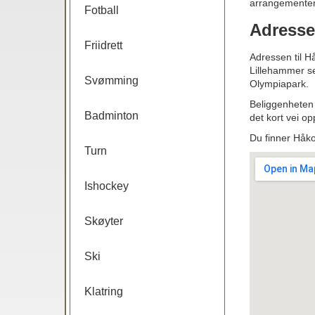
arrangementer
Fotball
Adresse
Friidrett
Adressen til H
Lillehammer se
Svømming
Olympiapark.
Beliggenheten 
Badminton
det kort vei op
Du finner Håk
Turn
Ishockey
Skøyter
Ski
Klatring