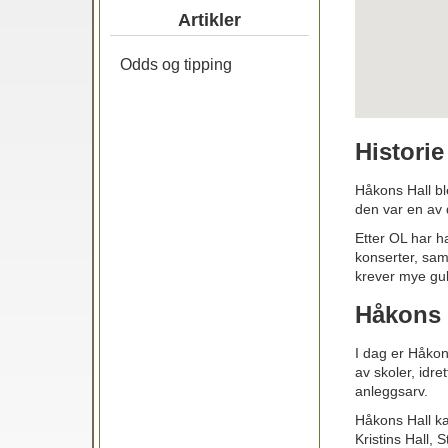
Artikler
Odds og tipping
Histori
Håkons Hall bl
den var en av 
Etter OL har ha
konserter, sam
krever mye gul
Håkons 
I dag er Håkon
av skoler, idre
anleggsarv.
Håkons Hall ka
Kristins Hall,