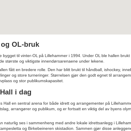
e og OL-bruk
e bygget til vinter-OL på Lillehammer i 1994. Under OL ble hallen brukt t
de største og viktigste innendørsarenaene under lekene.
llen fått en bredere rolle. Den har blitt brukt til håndball, ishockey, in
linger og store turneringer. Størrelsen gjør den godt egnet til arrang
vplass og stor publikumskapasitet.
Hall i dag
s Hall en sentral arena for både idrett og arrangementer på Lillehamm
ttslag, arrangører og publikum, og er fortsatt en viktig del av byens oly
n naturlig ses i sammenheng med andre lokale idrettsanlegg i Lilleh
 Stampesletta og Birkebeineren skistadion. Sammen gjør disse anleggene