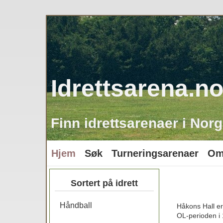
Idrettsarena.n
Finn idrettsarenaer i Norg
Hjem
Søk
Turneringsarenaer
Om
Sortert på idrett
Håndball
Håkons Hall er
OL-perioden i 1