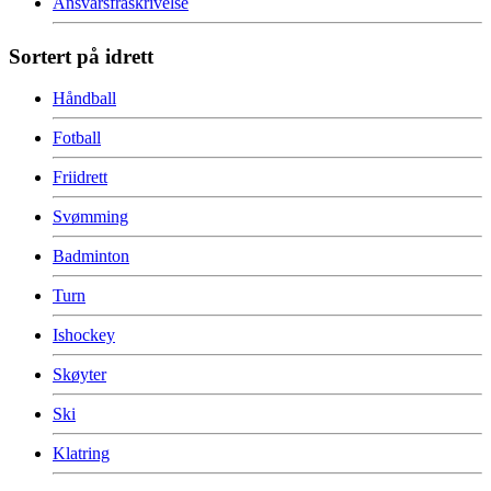
Ansvarsfraskrivelse
Sortert på idrett
Håndball
Fotball
Friidrett
Svømming
Badminton
Turn
Ishockey
Skøyter
Ski
Klatring