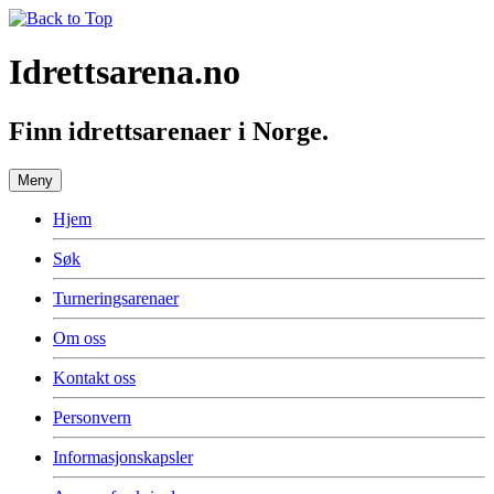
Idrettsarena.no
Finn idrettsarenaer i Norge.
Meny
Hjem
Søk
Turneringsarenaer
Om oss
Kontakt oss
Personvern
Informasjonskapsler