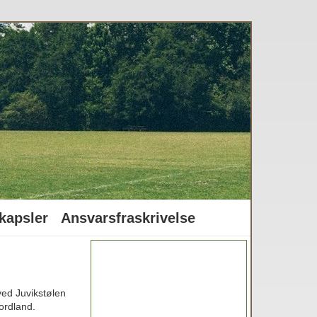
kapsler
Ansvarsfraskrivelse
ved Juvikstølen
hordland.