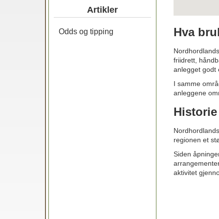
Artikler
Hva bru
Odds og tipping
Nordhordlandsha
friidrett, hånd
anlegget godt 
I samme områ
anleggene områ
Histori
Nordhordlandsha
regionen et st
Siden åpningen
arrangementer.
aktivitet gjenn