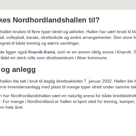
kes Nordhordlandshallen til?
llen brukes til flere typer idrett og aktivitet. Hallen har vært brukt til bl
ball, volleyball, karate, idrettsskole og andre arrangementer. Den store h
egnet til både trening og større samlinger.
de ligger også
Knarvik Arena
, som er en annen viktig arena i Knarvik.
det en sterk rolle som idrettssentrum i Alver kommune.
e og anlegg
llen ble tatt i bruk til daglig idrettsaktivitet 7. januar 2002. Hallen ble 
ørre innendørsanlegg med plass til mange typer idrett under samme tak
 har Nordhordlandshallen vært en naturlig arena for både breddeidrett
 For mange i Nordhordland er hallen et kjent sted for trening, kamper,
om hele året.