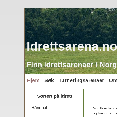
Idrettsarena.n
Finn idrettsarenaer i Norg
Hjem
Søk
Turneringsarenaer
Om
Sortert på idrett
Håndball
Nordhordlandsh
og har i mange