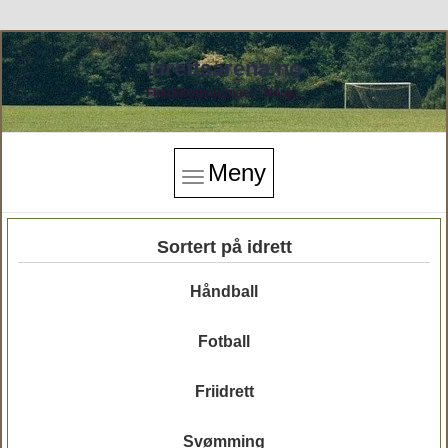
Idrettsarena.no
Finn idrettsarenaer i Norge.
Meny
Sortert på idrett
Håndball
Fotball
Friidrett
Svømming