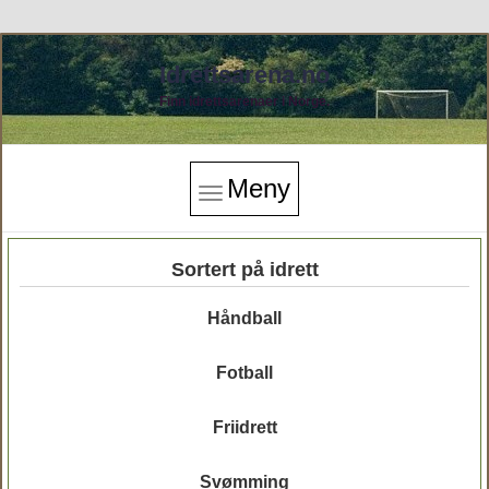
Idrettsarena.no
Finn idrettsarenaer i Norge.
Meny
Sortert på idrett
Håndball
Fotball
Friidrett
Svømming