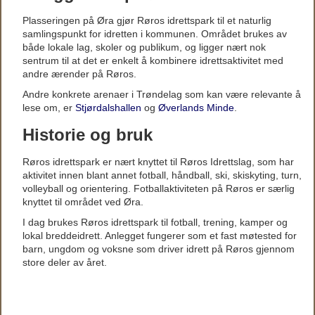
Plasseringen på Øra gjør Røros idrettspark til et naturlig
samlingspunkt for idretten i kommunen. Området brukes av
både lokale lag, skoler og publikum, og ligger nært nok
sentrum til at det er enkelt å kombinere idrettsaktivitet med
andre ærender på Røros.
Andre konkrete arenaer i Trøndelag som kan være relevante å
lese om, er
Stjørdalshallen
og
Øverlands Minde
.
Historie og bruk
Røros idrettspark er nært knyttet til Røros Idrettslag, som har
aktivitet innen blant annet fotball, håndball, ski, skiskyting, turn,
volleyball og orientering. Fotballaktiviteten på Røros er særlig
knyttet til området ved Øra.
I dag brukes Røros idrettspark til fotball, trening, kamper og
lokal breddeidrett. Anlegget fungerer som et fast møtested for
barn, ungdom og voksne som driver idrett på Røros gjennom
store deler av året.