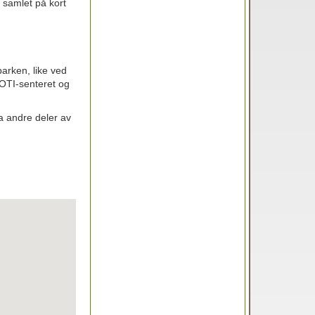
d samlet på kort
parken, like ved
 OTI-senteret og
ra andre deler av