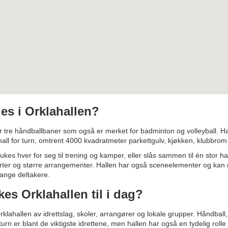
es i Orklahallen?
r tre håndballbaner som også er merket for badminton og volleyball. Hall
all for turn, omtrent 4000 kvadratmeter parkettgulv, kjøkken, klubbrom 
kes hver for seg til trening og kamper, eller slås sammen til én stor hal
rter og større arrangementer. Hallen har også sceneelementer og kan
mange deltakere.
es Orklahallen til i dag?
klahallen av idrettslag, skoler, arrangører og lokale grupper. Håndball, 
urn er blant de viktigste idrettene, men hallen har også en tydelig roll