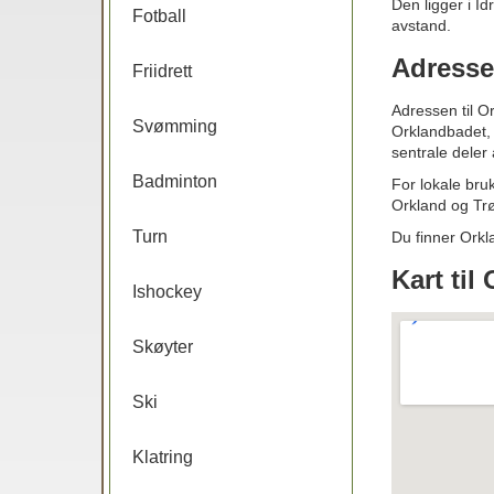
Den ligger i Id
Fotball
avstand.
Adresse
Friidrett
Adressen til O
Svømming
Orklandbadet, 
sentrale deler
Badminton
For lokale bruk
Orkland og Tr
Turn
Du finner Orkl
Kart til
Ishockey
Skøyter
Ski
Klatring