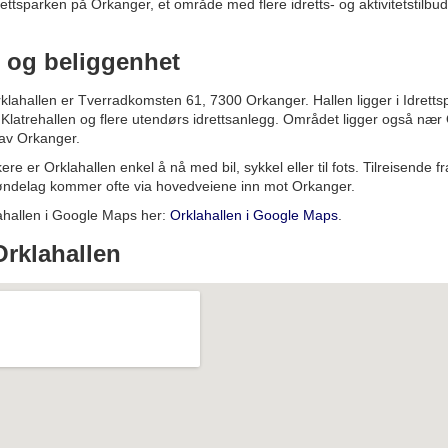
rettsparken på Orkanger, et område med flere idretts- og aktivitetstilbu
 og beliggenhet
rklahallen er Tverradkomsten 61, 7300 Orkanger. Hallen ligger i Idretts
Klatrehallen og flere utendørs idrettsanlegg. Området ligger også nær
 av Orkanger.
ere er Orklahallen enkel å nå med bil, sykkel eller til fots. Tilreisende f
øndelag kommer ofte via hovedveiene inn mot Orkanger.
ahallen i Google Maps her:
Orklahallen i Google Maps
.
 Orklahallen