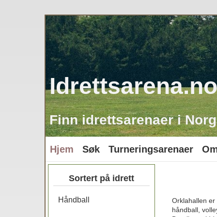
Idrettsarena.n
Finn idrettsarenaer i Norg
Hjem
Søk
Turneringsarenaer
Om
Sortert på idrett
Håndball
Orklahallen er
håndball, voll