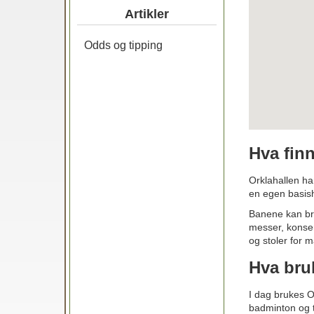
Artikler
Odds og tipping
Hva finn
Orklahallen ha
en egen basish
Banene kan bru
messer, konse
og stoler for 
Hva bruk
I dag brukes Or
badminton og t