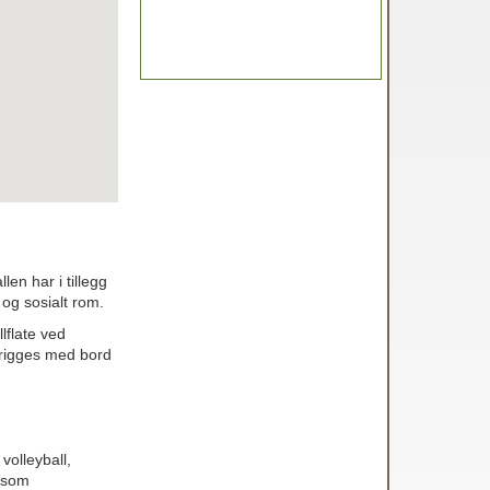
en har i tillegg
og sosialt rom.
lflate ved
 rigges med bord
volleyball,
e som