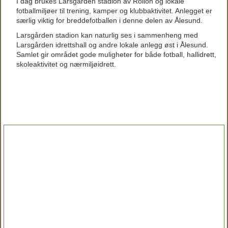
I dag brukes Larsgården stadion av Rollon og lokale
fotballmiljøer til trening, kamper og klubbaktivitet. Anlegget er
særlig viktig for breddefotballen i denne delen av Ålesund.
Larsgården stadion kan naturlig ses i sammenheng med
Larsgården idrettshall og andre lokale anlegg øst i Ålesund.
Samlet gir området gode muligheter for både fotball, hallidrett,
skoleaktivitet og nærmiljøidrett.