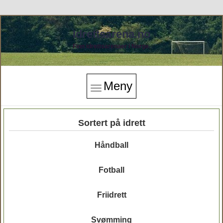
Idrettsarena.no
Finn idrettsarenaer i Norge.
Meny
Sortert på idrett
Håndball
Fotball
Friidrett
Svømming