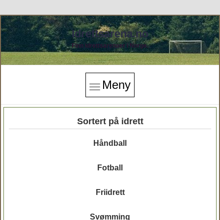
Idrettsarena.no
Finn idrettsarenaer i Norge.
Meny
Sortert på idrett
Håndball
Fotball
Friidrett
Svømming