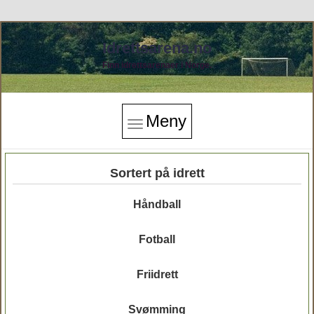
Idrettsarena.no
Finn idrettsarenaer i Norge.
Meny
Sortert på idrett
Håndball
Fotball
Friidrett
Svømming