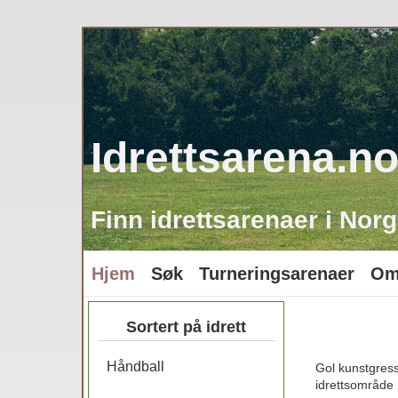
Idrettsarena.n
Finn idrettsarenaer i Norg
Hjem
Søk
Turneringsarenaer
Om
Sortert på idrett
Håndball
Gol kunstgress 
idrettsområde m