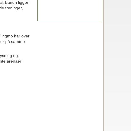
al. Banen ligger i
de treninger,
allingmo har over
iteter på samme
lysning og
nte arenaer i