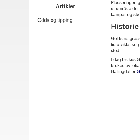
Plasseringen gj
Artikler
et område der 
kamper og stø
Odds og tipping
Historie
Gol kunstgress 
tid utviklet se
sted.
I dag brukes G
brukes av loka
Hallingdal er
G