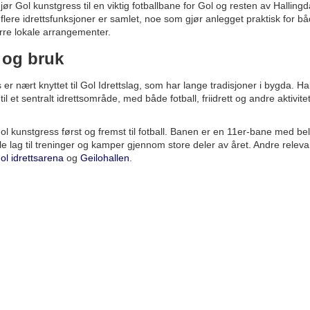
ør Gol kunstgress til en viktig fotballbane for Gol og resten av Hallingd
flere idrettsfunksjoner er samlet, noe som gjør anlegget praktisk for bå
rre lokale arrangementer.
 og bruk
er nært knyttet til Gol Idrettslag, som har lange tradisjoner i bygda. H
g til et sentralt idrettsområde, med både fotball, friidrett og andre aktiv
ol kunstgress først og fremst til fotball. Banen er en 11er-bane med be
le lag til treninger og kamper gjennom store deler av året. Andre releva
ol idrettsarena
og
Geilohallen
.