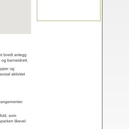
 et bredt anlegg
t og barneidrett.
upper og
osial aktivitet
arrangementer.
fold, som
parken likevel