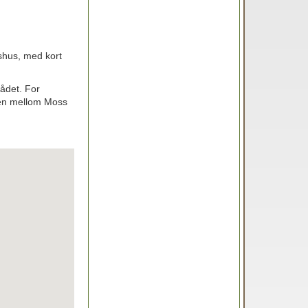
lshus, med kort
ådet. For
eien mellom Moss