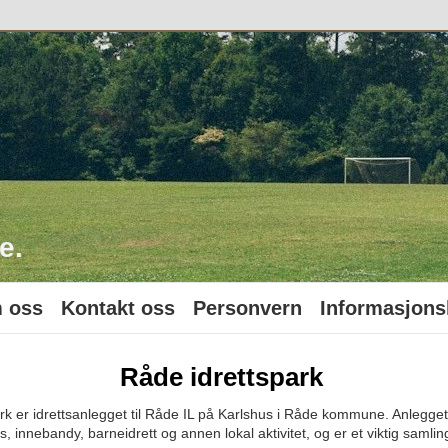
o
e.
 oss
Kontakt oss
Personvern
Informasjons
Råde idrettspark
rk er idrettsanlegget til Råde IL på Karlshus i Råde kommune. Anlegget b
s, innebandy, barneidrett og annen lokal aktivitet, og er et viktig samli