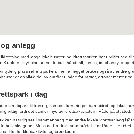
e og anlegg
llidrettslag med lange lokale røtter, og idrettsparken har utviklet seg til
ter. Klubben tilbyr blant annet fotball, håndball, tennis, innebandy, e-spor
en tydelig plass i idrettsparken, men anlegget brukes også av andre gr
ubbhuset er en viktig del av området, både for møter, arrangementer og s
ettspark i dag
åde idrettspark til trening, kamper, turneringer, barneidrett og lokale 
lig viktig fordi det samler mye av idrettsaktiviteten i Råde på ett sted.
rk kan naturlig ses i sammenheng med andre lokale idrettsanlegg i Øst
fotballanleggene i Moss og Fredrikstad-området. For Råde IL er idretts
punktet for klubbaktivitet og breddeidrett.