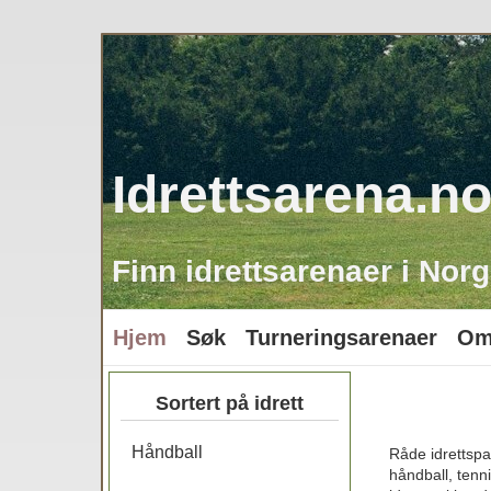
Idrettsarena.n
Finn idrettsarenaer i Norg
Hjem
Søk
Turneringsarenaer
Om
Sortert på idrett
Håndball
Råde idrettspa
håndball, tenni