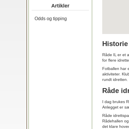
Artikler
Odds og tipping
Histori
Råde IL er et a
for flere idret
Fotballen har 
aktiviteter. Kl
rundt idretten.
Råde idr
I dag brukes R
Anlegget er sær
Råde idrettspa
Rådehallen og 
det klare hoved