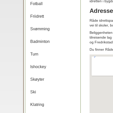
idretten i bygd
Fotball
Adresse
Friidrett
Råde idrettspa
vei til skoler
Svømming
Beliggenheten 
tilreisende la
Badminton
og Fredrikstad
Du finner Råd
Turn
Ishockey
Skøyter
Ski
Klatring