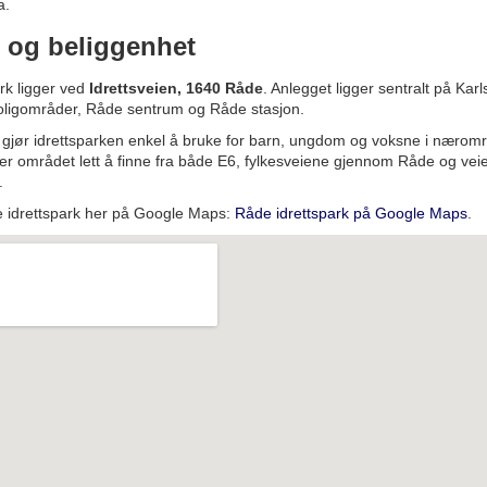
a.
 og beliggenhet
rk ligger ved
Idrettsveien, 1640 Råde
. Anlegget ligger sentralt på Kar
, boligområder, Råde sentrum og Råde stasjon.
gjør idrettsparken enkel å bruke for barn, ungdom og voksne i næromr
g er området lett å finne fra både E6, fylkesveiene gjennom Råde og v
.
e idrettspark her på Google Maps:
Råde idrettspark på Google Maps
.