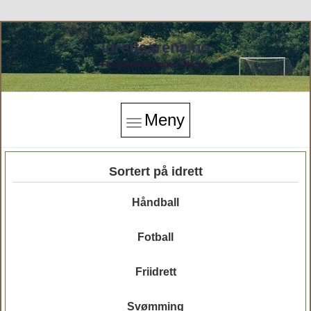
Idrettsarena.no
Finn idrettsarenaer i Norge.
Meny
Sortert på idrett
Håndball
Fotball
Friidrett
Svømming