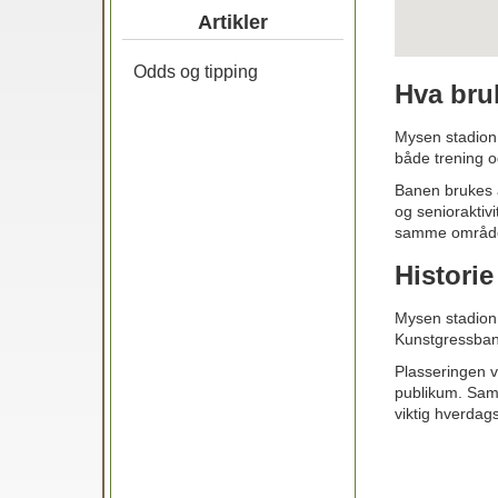
Artikler
Odds og tipping
Hva bru
Mysen stadion 
både trening o
Banen brukes a
og senioraktivi
samme områd
Histori
Mysen stadion 
Kunstgressbane
Plasseringen ve
publikum. Samm
viktig hverdag