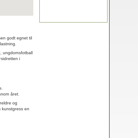
en godt egnet til
lastning.
l, ungdomsfotball
idretten i
e.
nnom året.
oreldre og
n kunstgress en