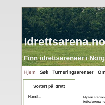
Idrettsarena.n
Finn idrettsarenaer i Norg
Hjem
Søk
Turneringsarenaer
Om
Sortert på idrett
Håndball
Mysen stadion 
fotballarena i