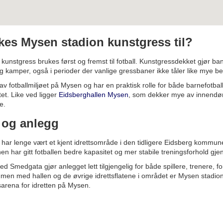
kes Mysen stadion kunstgress til?
kunstgress brukes først og fremst til fotball. Kunstgressdekket gjør ban
g kamper, også i perioder der vanlige gressbaner ikke tåler like mye be
v fotballmiljøet på Mysen og har en praktisk rolle for både barnefotbal
tet. Like ved ligger
Eidsberghallen Mysen
, som dekker mye av innendørs
e.
e og anlegg
har lenge vært et kjent idrettsområde i den tidligere Eidsberg kommun
n har gitt fotballen bedre kapasitet og mer stabile treningsforhold gje
d Smedgata gjør anlegget lett tilgjengelig for både spillere, trenere, f
en med hallen og de øvrige idrettsflatene i området er Mysen stadio
sarena for idretten på Mysen.