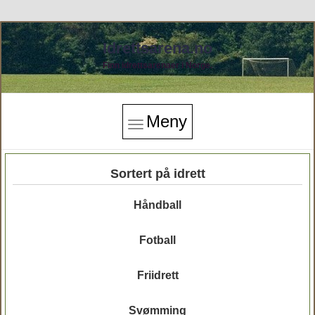
Idrettsarena.no
Finn idrettsarenaer i Norge.
Meny
Sortert på idrett
Håndball
Fotball
Friidrett
Svømming