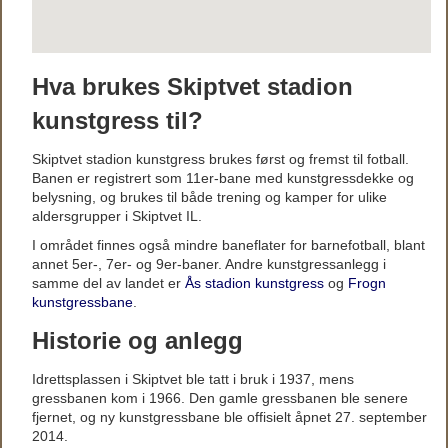
Hva brukes Skiptvet stadion
kunstgress til?
Skiptvet stadion kunstgress brukes først og fremst til fotball.
Banen er registrert som 11er-bane med kunstgressdekke og
belysning, og brukes til både trening og kamper for ulike
aldersgrupper i Skiptvet IL.
I området finnes også mindre baneflater for barnefotball, blant
annet 5er-, 7er- og 9er-baner. Andre kunstgressanlegg i
samme del av landet er
Ås stadion kunstgress
og
Frogn
kunstgressbane
.
Historie og anlegg
Idrettsplassen i Skiptvet ble tatt i bruk i 1937, mens
gressbanen kom i 1966. Den gamle gressbanen ble senere
fjernet, og ny kunstgressbane ble offisielt åpnet 27. september
2014.