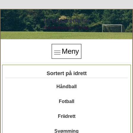
Idrettsarena.no
Finn idrettsarenaer i Norge.
Meny
Sortert på idrett
Håndball
Fotball
Friidrett
Svømming