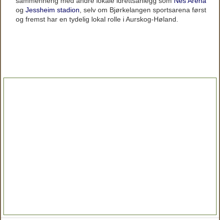
sammenheng med andre lokale idrettsanlegg som
Nes Arena
og
Jessheim stadion
, selv om Bjørkelangen sportsarena først
og fremst har en tydelig lokal rolle i Aurskog-Høland.