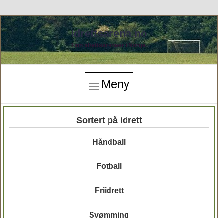
Idrettsarena.no
Finn idrettsarenaer i Norge.
Meny
Sortert på idrett
Håndball
Fotball
Friidrett
Svømming