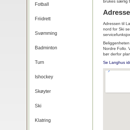
brukes særlig t
Fotball
Adresse
Friidrett
Adressen til L
nord for Ski s
Svømming
servicefunksjo
Beliggenheten 
Badminton
Nordre Follo. 
bør derfor plan
Turn
Se Langhus id
Ishockey
Skøyter
Ski
Klatring