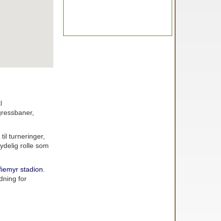
l
tgressbaner,
il turneringer,
ydelig rolle som
fiemyr stadion
.
dning for