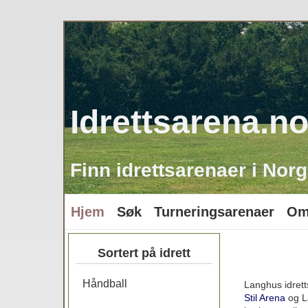
Idrettsarena.n
Finn idrettsarenaer i Norg
Hjem
Søk
Turneringsarenaer
Om
Sortert på idrett
Håndball
Langhus idrett
Stil Arena
og La