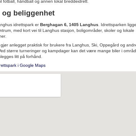
il fotball, håndball og annen lokal breddeidrett.
 og beliggenhet
anghus idrettspark er
Berghagan 6, 1405 Langhus
. Idrettsparken ligg
entrum, med kort vei til Langhus stasjon, boligområder, skoler og lokale
ner.
gjør anlegget praktisk for brukere fra Langhus, Ski, Oppegård og andr
Ved større turneringer og kampdager kan det være mange biler i områd
legges litt på forhånd.
rettspark i Google Maps