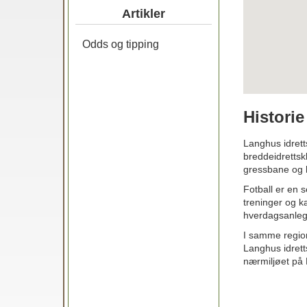
Artikler
Odds og tipping
Historie
Langhus idrett
breddeidrettskl
gressbane og ha
Fotball er en s
treninger og k
hverdagsanlegg
I samme region
Langhus idretts
nærmiljøet på