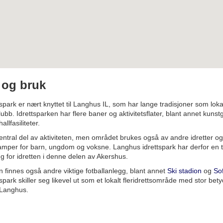
 og bruk
spark er nært knyttet til Langhus IL, som har lange tradisjoner som loka
ubb. Idrettsparken har flere baner og aktivitetsflater, blant annet kuns
llfasiliteter.
entral del av aktiviteten, men området brukes også av andre idretter og t
amper for barn, ungdom og voksne. Langhus idrettspark har derfor en t
 for idretten i denne delen av Akershus.
 finnes også andre viktige fotballanlegg, blant annet
Ski stadion
og
So
park skiller seg likevel ut som et lokalt fleridrettsområde med stor bety
 Langhus.