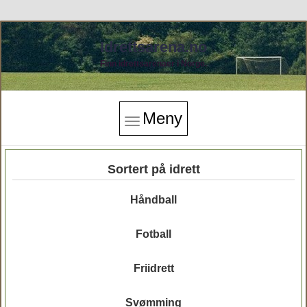
Idrettsarena.no
Finn idrettsarenaer i Norge.
Meny
Sortert på idrett
Håndball
Fotball
Friidrett
Svømming