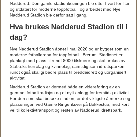
Nadderud. Den gamle stadionløsningen ble etter hvert for liten
og utdatert for moderne toppfotball, og arbeidet med Nye
Nadderud Stadion ble derfor satt i gang.
Hva brukes Nadderud Stadion til i
dag?
Nye Nadderud Stadion åpnet i mai 2026 og er bygget som en
moderne fotballarena for toppfotball i Bærum. Stadionet er
planlagt med plass til rundt 8000 tilskuere og skal brukes av
Stabæks herrelag og kvinnelag, samtidig som idrettsparken
rundt også skal gi bedre plass til breddeidrett og uorganisert
aktivitet.
Nadderud Stadion er dermed både en videreføring av en
gammel fotballtradisjon og et nytt anlegg for fremtidig aktivitet.
For den som skal besøke stadion, er det viktigste å merke seg
plasseringen ved Gamle Ringeriksvei på Bekkestua, med kort
vei til kollektivtransport og resten av Nadderud idrettspark.