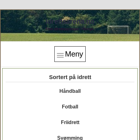
Idrettsarena.no
Finn idrettsarenaer i Norge.
Meny
Sortert på idrett
Håndball
Fotball
Friidrett
Svømming