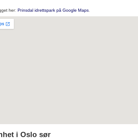
gget her:
Prinsdal idrettspark på Google Maps
.
nhet i Oslo sør