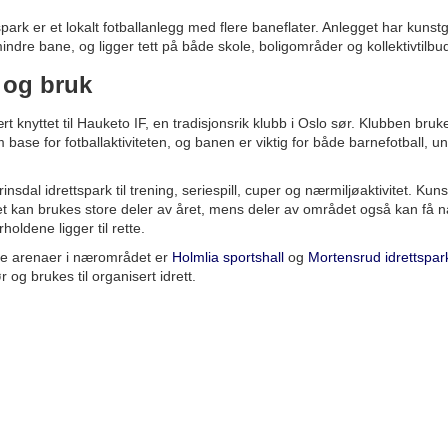
spark er et lokalt fotballanlegg med flere baneflater. Anlegget har kuns
ndre bane, og ligger tett på både skole, boligområder og kollektivtilbud
 og bruk
t knyttet til Hauketo IF, en tradisjonsrik klubb i Oslo sør. Klubben bruk
 base for fotballaktiviteten, og banen er viktig for både barnefotball, 
insdal idrettspark til trening, seriespill, cuper og nærmiljøaktivitet. K
et kan brukes store deler av året, mens deler av området også kan få n
rholdene ligger til rette.
te arenaer i nærområdet er
Holmlia sportshall
og
Mortensrud idrettspar
r og brukes til organisert idrett.