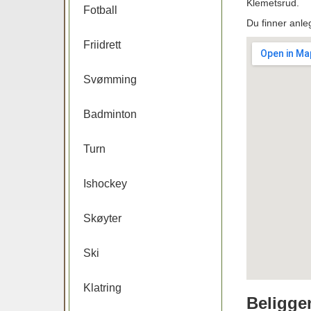
Klemetsrud.
Fotball
Du finner anle
Friidrett
Svømming
Badminton
Turn
Ishockey
Skøyter
Ski
Klatring
Beligge