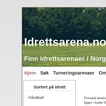
Idrettsarena.n
Finn idrettsarenaer i Norg
Hjem
Søk
Turneringsarenaer
Om
Sortert på idrett
Håndball
Prinsdal idrett
ligger i bydel