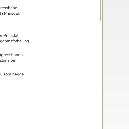
tgressbane,
 i Prinsdal.
er Prinsdal
ungdomsfotball og
unstgressbanen
aturis om
k
, som begge