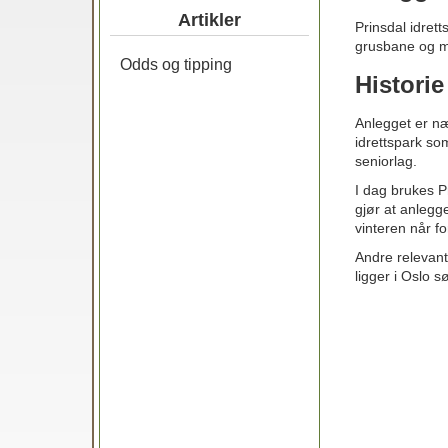
Artikler
Prinsdal idrett
grusbane og mi
Odds og tipping
Historie
Anlegget er nær
idrettspark som
seniorlag.
I dag brukes Pr
gjør at anlegg
vinteren når fo
Andre relevan
ligger i Oslo sø