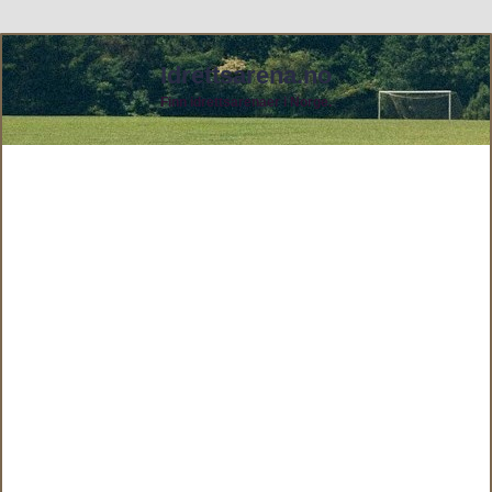
Idrettsarena.no
Finn idrettsarenaer i Norge.