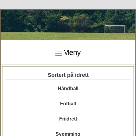
Idrettsarena.no
Finn idrettsarenaer i Norge.
Meny
Sortert på idrett
Håndball
Fotball
Friidrett
Svømming