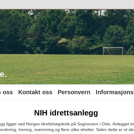
o
e.
 oss
Kontakt oss
Personvern
Informasjons
NIH idrettsanlegg
egg ligger ved Norges idrettshøgskole på Sognsvann i Oslo. Anlegget br
orskning, trening, svømming og flere ulike idretter. Siden dette er et id