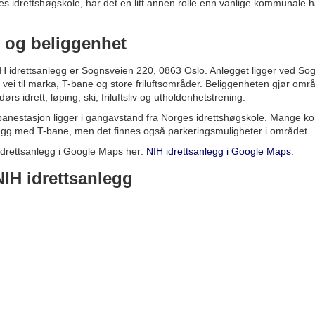
ges idrettshøgskole, har det en litt annen rolle enn vanlige kommunale h
 og beliggenhet
IH idrettsanlegg er Sognsveien 220, 0863 Oslo. Anlegget ligger ved So
 vei til marka, T-bane og store friluftsområder. Beliggenheten gjør omr
ørs idrett, løping, ski, friluftsliv og utholdenhetstrening.
nestasjon ligger i gangavstand fra Norges idrettshøgskole. Mange kom
egg med T-bane, men det finnes også parkeringsmuligheter i området.
idrettsanlegg i Google Maps her:
NIH idrettsanlegg i Google Maps
.
 NIH idrettsanlegg