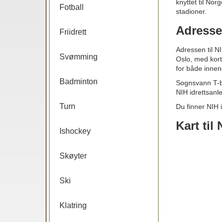
knyttet til Nor
Fotball
stadioner.
Adresse
Friidrett
Adressen til N
Svømming
Oslo, med kort
for både innend
Badminton
Sognsvann T-ba
NIH idrettsanl
Turn
Du finner NIH 
Kart til
Ishockey
Skøyter
Ski
Klatring