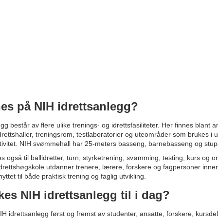
nes på NIH idrettsanlegg?
gg består av flere ulike trenings- og idrettsfasiliteter. Her finnes blant 
rettshaller, treningsrom, testlaboratorier og uteområder som brukes i 
aktivitet. NIH svømmehall har 25-meters basseng, barnebasseng og stu
 også til ballidretter, turn, styrketrening, svømming, testing, kurs og org
drettshøgskole utdanner trenere, lærere, forskere og fagpersoner innen 
yttet til både praktisk trening og faglig utvikling.
es NIH idrettsanlegg til i dag?
IH idrettsanlegg først og fremst av studenter, ansatte, forskere, kursde