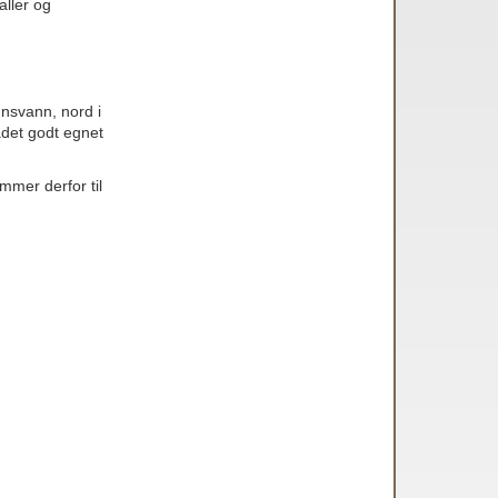
aller og
gnsvann, nord i
ådet godt egnet
mer derfor til