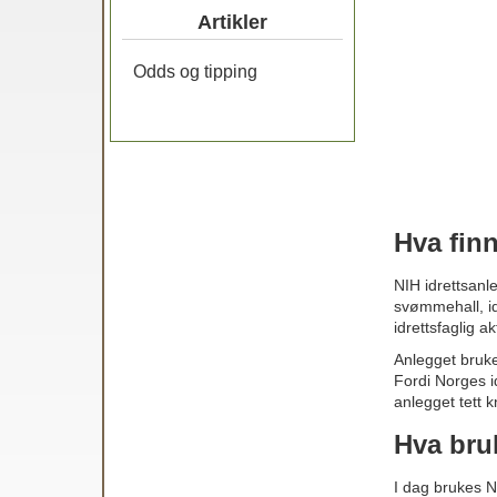
Artikler
Odds og tipping
Hva fin
NIH idrettsanle
svømmehall, id
idrettsfaglig 
Anlegget brukes
Fordi Norges i
anlegget tett kn
Hva bruk
I dag brukes N