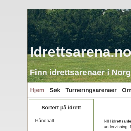
Idrettsarena.n
Finn idrettsarenaer i Norg
Hjem
Søk
Turneringsarenaer
Om
Sortert på idrett
Håndball
NIH idrettsanl
undervisning, f