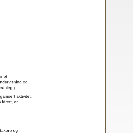
annet
undervisning og
peanlegg.
anisert aktivitet.
idrett, er
ltakere og