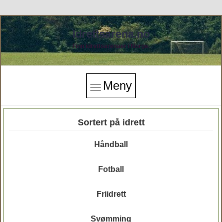
Idrettsarena.no
Finn idrettsarenaer i Norge.
Meny
Sortert på idrett
Håndball
Fotball
Friidrett
Svømming