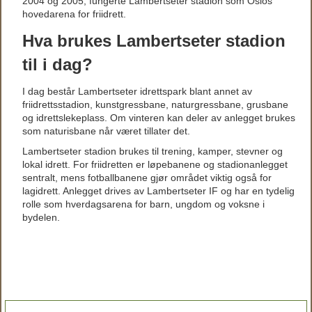
2004 og 2005, fungerte Lambertseter stadion som Oslos
hovedarena for friidrett.
Hva brukes Lambertseter stadion
til i dag?
I dag består Lambertseter idrettspark blant annet av
friidrettsstadion, kunstgressbane, naturgressbane, grusbane
og idrettslekeplass. Om vinteren kan deler av anlegget brukes
som naturisbane når været tillater det.
Lambertseter stadion brukes til trening, kamper, stevner og
lokal idrett. For friidretten er løpebanene og stadionanlegget
sentralt, mens fotballbanene gjør området viktig også for
lagidrett. Anlegget drives av Lambertseter IF og har en tydelig
rolle som hverdagsarena for barn, ungdom og voksne i
bydelen.