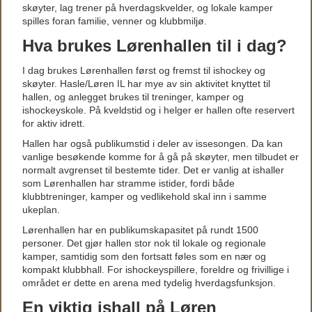
skøyter, lag trener på hverdagskvelder, og lokale kamper
spilles foran familie, venner og klubbmiljø.
Hva brukes Lørenhallen til i dag?
I dag brukes Lørenhallen først og fremst til ishockey og
skøyter. Hasle/Løren IL har mye av sin aktivitet knyttet til
hallen, og anlegget brukes til treninger, kamper og
ishockeyskole. På kveldstid og i helger er hallen ofte reservert
for aktiv idrett.
Hallen har også publikumstid i deler av issesongen. Da kan
vanlige besøkende komme for å gå på skøyter, men tilbudet er
normalt avgrenset til bestemte tider. Det er vanlig at ishaller
som Lørenhallen har stramme istider, fordi både
klubbtreninger, kamper og vedlikehold skal inn i samme
ukeplan.
Lørenhallen har en publikumskapasitet på rundt 1500
personer. Det gjør hallen stor nok til lokale og regionale
kamper, samtidig som den fortsatt føles som en nær og
kompakt klubbhall. For ishockeyspillere, foreldre og frivillige i
området er dette en arena med tydelig hverdagsfunksjon.
En viktig ishall på Løren