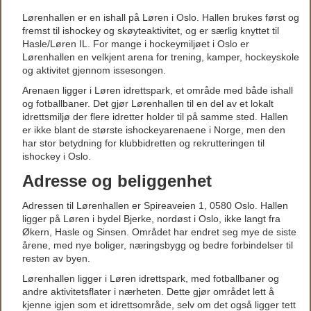
Lørenhallen er en ishall på Løren i Oslo. Hallen brukes først og
fremst til ishockey og skøyteaktivitet, og er særlig knyttet til
Hasle/Løren IL. For mange i hockeymiljøet i Oslo er
Lørenhallen en velkjent arena for trening, kamper, hockeyskole
og aktivitet gjennom issesongen.
Arenaen ligger i Løren idrettspark, et område med både ishall
og fotballbaner. Det gjør Lørenhallen til en del av et lokalt
idrettsmiljø der flere idretter holder til på samme sted. Hallen
er ikke blant de største ishockeyarenaene i Norge, men den
har stor betydning for klubbidretten og rekrutteringen til
ishockey i Oslo.
Adresse og beliggenhet
Adressen til Lørenhallen er Spireaveien 1, 0580 Oslo. Hallen
ligger på Løren i bydel Bjerke, nordøst i Oslo, ikke langt fra
Økern, Hasle og Sinsen. Området har endret seg mye de siste
årene, med nye boliger, næringsbygg og bedre forbindelser til
resten av byen.
Lørenhallen ligger i Løren idrettspark, med fotballbaner og
andre aktivitetsflater i nærheten. Dette gjør området lett å
kjenne igjen som et idrettsområde, selv om det også ligger tett