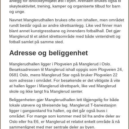
anlegg for ishockeymiljøet øst i byen. Arenaen brukes også til
skøyteaktivitet, trening, kamper og organiserte tilbud for barn
og unge.
Navnet Manglerudhallen brukes ofte om ishallen, men området
rundt består også av andre idrettsanlegg. Like ved finner man
blant annet kunstgressbane og innendørs fotballhall. Det gjør
Manglerud til et aktivt idrettsområde med både vinteridrett og
fotball samlet på samme sted.
Adresse og beliggenhet
Manglerudhallen ligger i Plogveien på Manglerud i Oslo.
Besøksadressen til Manglerud ishall oppgis som Plogveien 24,
0681 Oslo, mens Manglerud Star også bruker Plogveien 22
som adresse i området. For besøkende er det viktigste å vite
at hallen ligger i Manglerud idrettspark, like ved Manglerud
skole og ikke langt fra Manglerud senter.
Beliggenheten gjør Manglerudhallen lett tilgjengelig for både
lokale utøvere og tilreisende lag. Manglerud T-banestasjon
ligger i gangavstand fra hallen, og det går også buss i
området. For mange som kommer med bil fra andre deler av
Oslo eller fra E6, er Manglerud et relativt enkelt område å nå
sammenlignet med mer sentrale deler av byen.