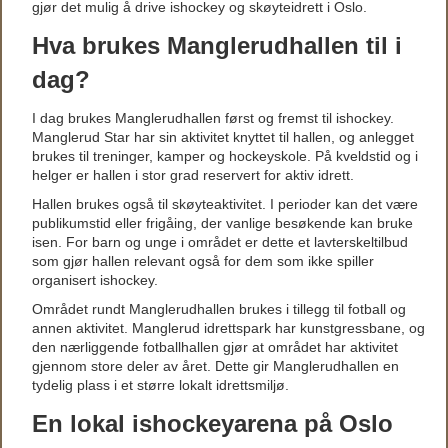
gjør det mulig å drive ishockey og skøyteidrett i Oslo.
Hva brukes Manglerudhallen til i
dag?
I dag brukes Manglerudhallen først og fremst til ishockey.
Manglerud Star har sin aktivitet knyttet til hallen, og anlegget
brukes til treninger, kamper og hockeyskole. På kveldstid og i
helger er hallen i stor grad reservert for aktiv idrett.
Hallen brukes også til skøyteaktivitet. I perioder kan det være
publikumstid eller frigåing, der vanlige besøkende kan bruke
isen. For barn og unge i området er dette et lavterskeltilbud
som gjør hallen relevant også for dem som ikke spiller
organisert ishockey.
Området rundt Manglerudhallen brukes i tillegg til fotball og
annen aktivitet. Manglerud idrettspark har kunstgressbane, og
den nærliggende fotballhallen gjør at området har aktivitet
gjennom store deler av året. Dette gir Manglerudhallen en
tydelig plass i et større lokalt idrettsmiljø.
En lokal ishockeyarena på Oslo