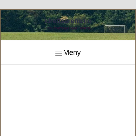
Idrettsarena.no
Finn idrettsarenaer i Norge.
Meny