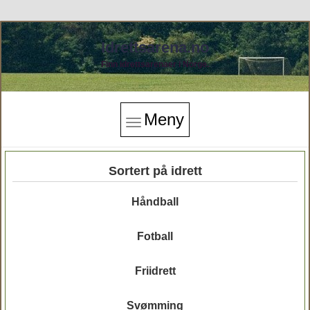
Idrettsarena.no
Finn idrettsarenaer i Norge.
Meny
Sortert på idrett
Håndball
Fotball
Friidrett
Svømming