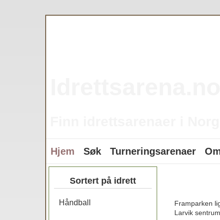
Idrettsarena.n
Finn idrettsarenaer i Norg
Hjem
Søk
Turneringsarenaer
Om
Sortert på idrett
Håndball
Framparken lig
Larvik sentrum