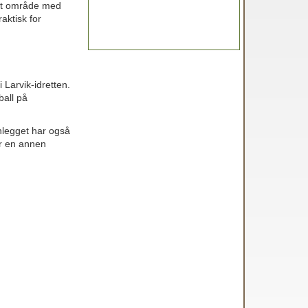
i et område med
aktisk for
 Larvik-idretten.
ball på
nlegget har også
r en annen