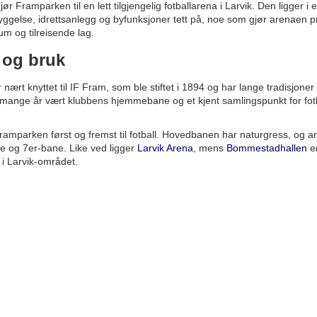
ør Framparken til en lett tilgjengelig fotballarena i Larvik. Den ligger 
ggelse, idrettsanlegg og byfunksjoner tett på, noe som gjør arenaen pr
kum og tilreisende lag.
 og bruk
ært knyttet til IF Fram, som ble stiftet i 1894 og har lange tradisjoner i
 mange år vært klubbens hjemmebane og et kjent samlingspunkt for fot
ramparken først og fremst til fotball. Hovedbanen har naturgress, og a
e og 7er-bane. Like ved ligger
Larvik Arena
, mens
Bommestadhallen
e
 i Larvik-området.