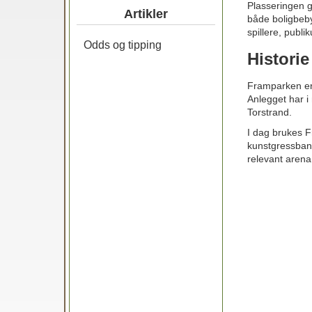
Plasseringen gj
Artikler
både boligbeby
spillere, publi
Odds og tipping
Historie
Framparken er n
Anlegget har i
Torstrand.
I dag brukes F
kunstgressban
relevant arena