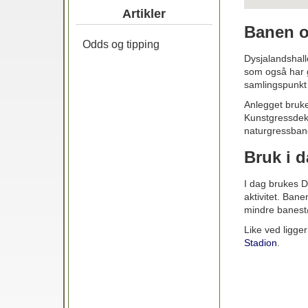
Artikler
Banen o
Odds og tipping
Dysjalandshall
som også har g
samlingspunkt f
Anlegget bruke
Kunstgressdekk
naturgressban
Bruk i 
I dag brukes D
aktivitet. Bane
mindre banest
Like ved ligge
Stadion
.