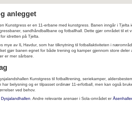
g anlegget
en Kunstgress er en 11-erbane med kunstgress. Banen inngår i Tjelta i
ressbaner, sandhåndballbane og fotballhall. Dette gjør området til et vi
or idretten på Tjelta.
s mye av IL Havdur, som har tilknytning til fotballaktiviteten i nærområd
et gjør banen egnet for både trening og kamper gjennom store deler a
er er mer sårbare.
dag
ysjalandshallen Kunstgress til fotballtrening, seriekamper, aldersbestemt
n har belysning og er tilpasset ordinær 11-erfotball, men kan også brukes 
ørrelser ved behov.
r
Dysjalandhallen
. Andre relevante arenaer i Sola-området er
Åsenhalle