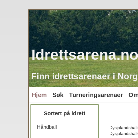
Idrettsarena.n
Finn idrettsarenaer i Norg
Hjem
Søk
Turneringsarenaer
Om
Sortert på idrett
Håndball
Dysjalandshall
Dysjalandshall