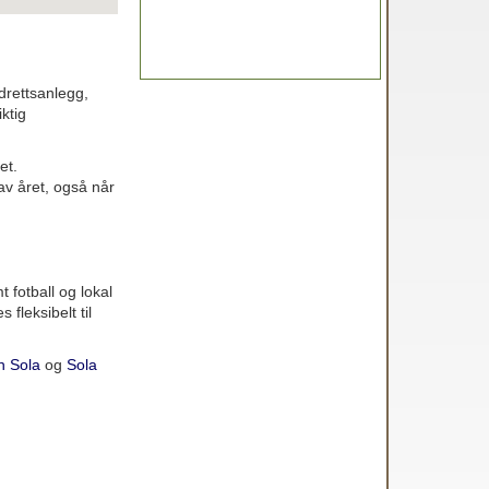
drettsanlegg,
ktig
et.
v året, også når
 fotball og lokal
fleksibelt til
n Sola
og
Sola