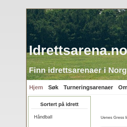
Idrettsarena.n
Finn idrettsarenaer i Norg
Hjem
Søk
Turneringsarenaer
Om
Sortert på idrett
Håndball
Uenes Gress li