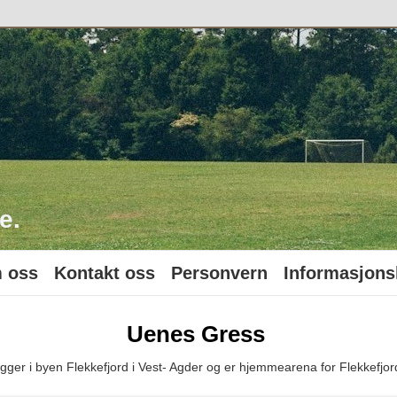
o
e.
 oss
Kontakt oss
Personvern
Informasjons
Uenes Gress
gger i byen Flekkefjord i Vest- Agder og er hjemmearena for Flekkefjord