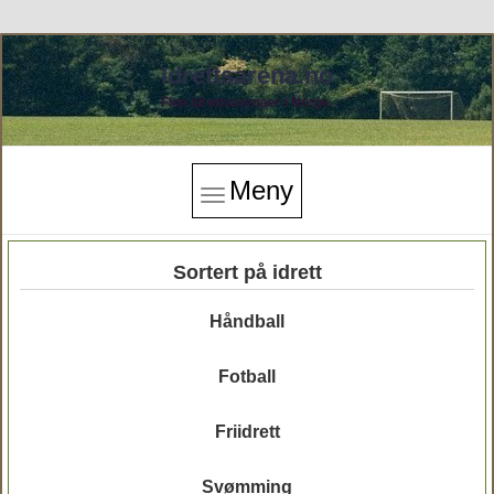
Idrettsarena.no
Finn idrettsarenaer i Norge.
Meny
Sortert på idrett
Håndball
Fotball
Friidrett
Svømming