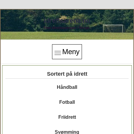
Idrettsarena.no
Finn idrettsarenaer i Norge.
Meny
Sortert på idrett
Håndball
Fotball
Friidrett
Svømming