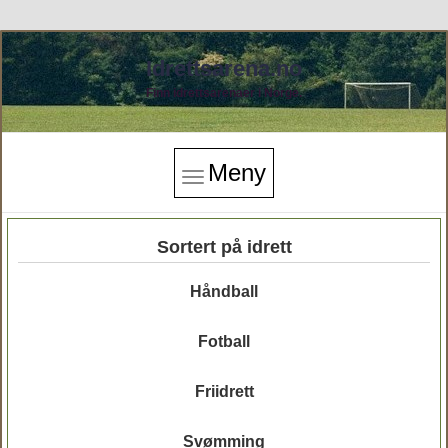
Idrettsarena.no
Finn idrettsarenaer i Norge.
Meny
Sortert på idrett
Håndball
Fotball
Friidrett
Svømming